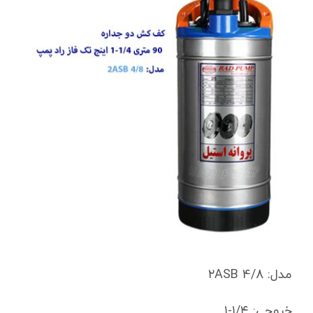
مدل:
۲ASB 4/8
خروجی: ۱/۴-۱