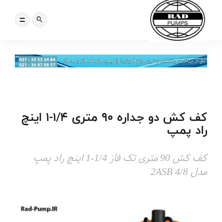
کف کش دو جداره ۹۰ متری ۱/۴-۱ اینچ
راد پمپ
کف کش 90 متری تک فاز 1/4-1 اینچ راد پمپ
مدل 2ASB 4/8