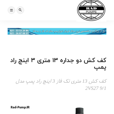
کف کش دو جداره ۱۳ متری ۳ اینچ راد
پمپ
کف کش 13 متری تک فاز 3 اینچ راد پمپ مدل
2VS27 9/1