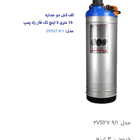
مدل:
۲VS27 9/1
خروجی: ۳ اینچ