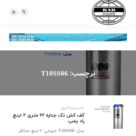
برچسب:
T10SS06
تک جداره 2 اینچ
کف کش تک جداره ۶۲ متری ۲ اینچ
راد پمپ
مدل: T10SS06 خروجی: ۲ اینچ حداکثر