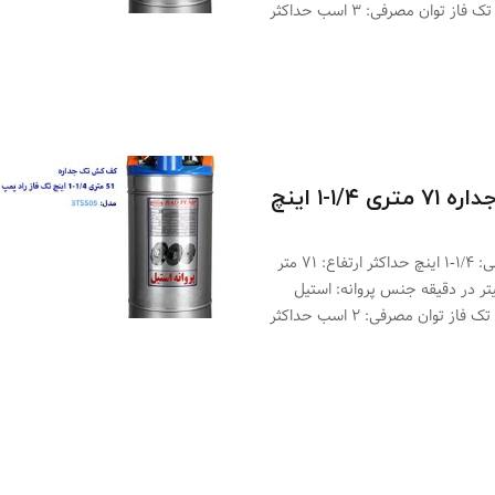
تعداد پروانه: ۴ ولتاژ: تک فاز توان مصرفی: ۳ اسب حداکثر
کف کش تک جداره ۷۱ متری ۱/۴-۱ اینچ
مدل: ۳TSS07 خروجی: ۱/۴-۱ اینچ حداکثر ارتفاع: ۷۱ متر
کثر آبدهی: ۱۰۰ لیتر در دقیقه جنس پروانه: استیل
تعداد پروانه: ۷ ولتاژ: تک فاز توان مصرفی: ۲ اسب حداکثر