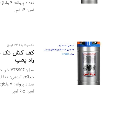
آمپر: ۱۴ آمپر
تک جداره 1-1/4 اینچ
راد پمپ
حدا
آمپر: ۶٫۵ آمپر